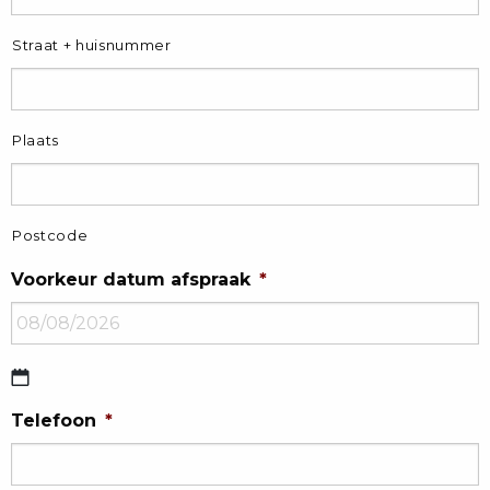
Straat + huisnummer
Plaats
Postcode
Voorkeur datum afspraak
*
DD
Telefoon
*
dash
MM
dash