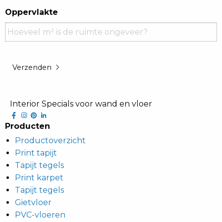
JJJJ
Oppervlakte
Verzenden
Interior Specials voor wand en vloer
facebook
instagram
pinterest
linkedin
Producten
Productoverzicht
Print tapijt
Tapijt tegels
Print karpet
Tapijt tegels
Gietvloer
PVC-vloeren